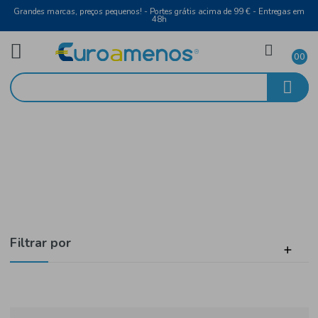
Grandes marcas, preços pequenos! - Portes grátis acima de 99 € - Entreg
48h
Brasil
Início
Outros
Filtrar por