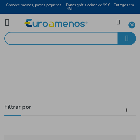
Grandes marcas, preços pequenos! - Portes grátis acima de 99 € - Entreg
48h
Laticínios e Ovos
Início
Leite
Filtrar por