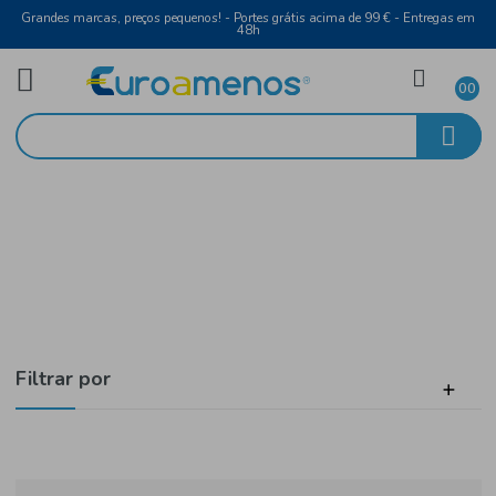
Grandes marcas, preços pequenos! - Portes grátis acima de 99 € - Entreg
48h
Bebidas
Início
Sumos e Refrigerantes
Filtrar por