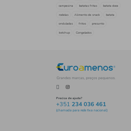
Pipocas
Milho
Sobre
Amendoim
Refeição
Snack
amendoim
Bra
Chocolate
Pevides
Gindungo em vagem
tem
especiarias
Fruto Seco
Vegetal
Veggie
Amên
Batatas Fritas
Matias
amendoim frito
Noz
P
Tosta
aperitivos
C
pão
alho
pizza
Mo