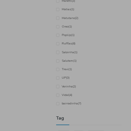
Dulcesol
(2)
Flis Hapy Time
(1)
Flor da Seara
(1)
Frutorra
(23)
Hiper Delicia
(3)
LaBlanca
(3)
Lay´s
(1)
Maretti
(3)
Matias
(1)
Matutano
(2)
Oreo
(1)