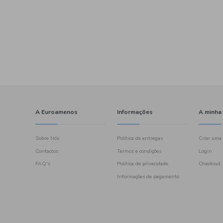
mesa
Pistacho
sil
snack
pero
Frutos Secos
doa
ão Torrado
aju
tostas
lhos