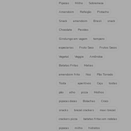
PopUp
(1)
Ruffles
(6)
Saloinha
(1)
Salutem
(1)
Trevi
(1)
UP
(3)
Verinha
(2)
Vidal
(4)
bairradinha
(7)
Tag