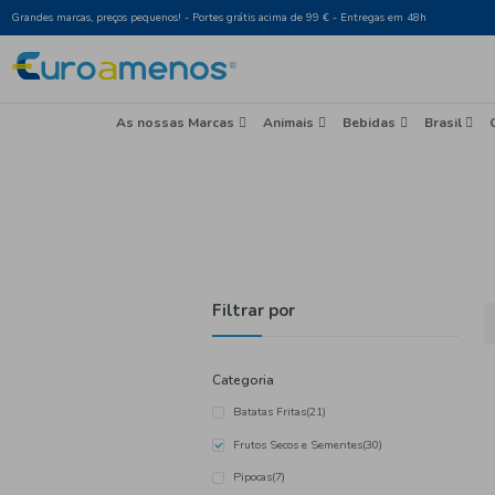
Grandes marcas, preços pequenos! - Portes grátis acima de 99 € - Entr
As nossas Marcas
Animais
Beb
Filtrar por