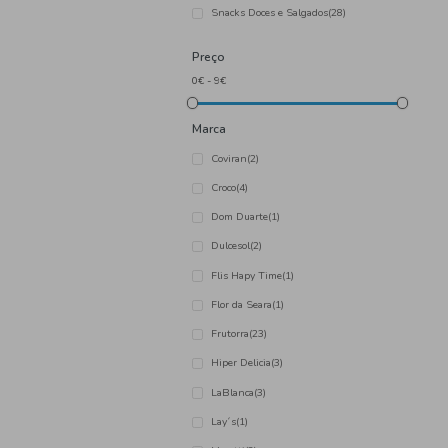
Categoria
Batatas Fritas
(21)
Frutos Secos e Sementes
(
Pipocas
(7)
Snacks Doces e Salgados
(
Preço
Marca
Coviran
(2)
Croco
(4)
Dom Duarte
(1)