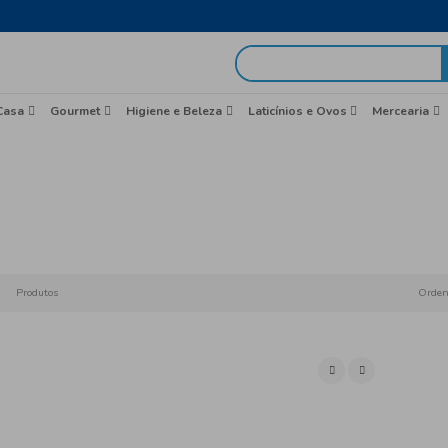
egas em 48h
idas
Brasil
Casa
Gourmet
Higiene e Beleza
Merc
Início
Snacks 
Produtos