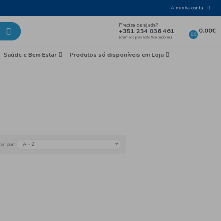
Laticínios e Ovos
Mercearia
Saúde e Bem Esta
earia
e Batatas Fritas
A - Z
Ordenar por: