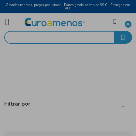
Grandes marcas, preços pequenos! - Portes grátis acima de 99 € - Entreg
48h
Mercearia
Início
Azeite, Óleo e Vinagre
Filtrar por