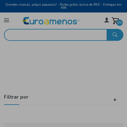
Grandes marcas, preços pequenos! - Portes grátis acima de 99 € - Entreg
48h
Laticínios e Ovos
Início
Natas e Béchamel
Filtrar por