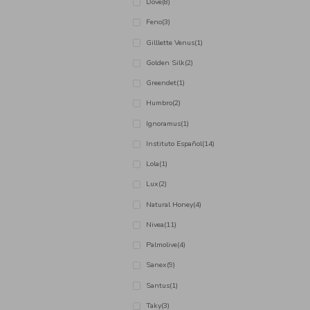
Babaria
(17)
Beckmak
(1)
Brut
(1)
Clean e Care
(1)
Confiança
(2)
Coviran
(7)
Denim
(5)
Dove
(8)
Feno
(3)
Gilllette Venus
(1)
Golden Silk
(2)