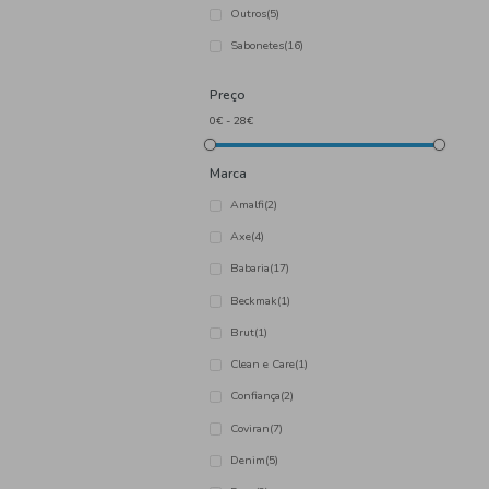
Categoria
Cremes, Loções e Óleos
(33
Desodorizantes
(43)
Gel de Banho
(23)
Outros
(5)
Sabonetes
(16)
Preço
Marca
Amalfi
(2)
Axe
(4)