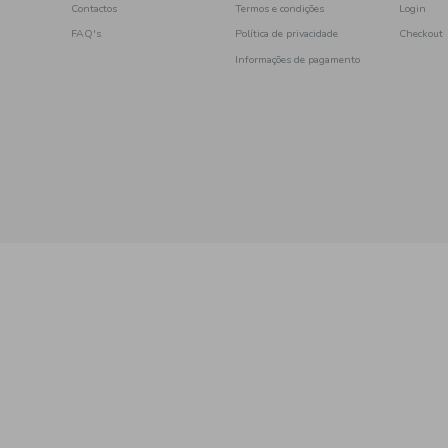
e
 oleogel
 cansadas
s
Tonificante
a
Bandas
epilatório
depilação
s
ecológico