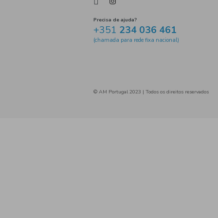
antimanchas
perfumaria
desosorizante
Desorizant
Gel de banho
hidratante.
Creme
gel frio
pernas
spray para pés
peles seca
peles atópicas
sabonetes
cabelo
suaviza
hidrat
creme
cera depilatória
Creme depilatório
creme d
organic
skin
barba
loção corporal
gel de mão
Greendet
wc
urinol