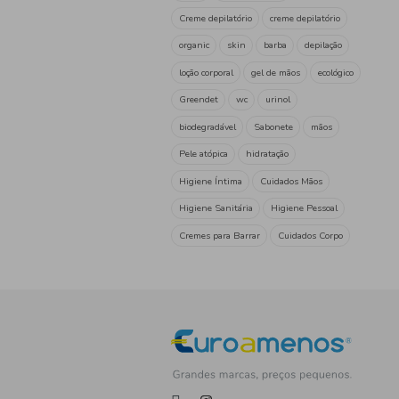
produtos de higiene
cuid
spray
deo
homem
rosto
vegan
Protetor 
calmante
refrescante
pós-solar
atópica
pele
kids
leite protetor
acelarador de bronze
Niv
protetor solar
sol
prot
resistente à agua
Desodo
Spray
Musk
black
doble efecto
antitranspar