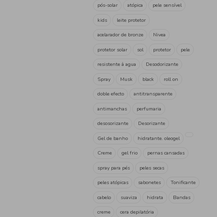
UP
(4)
Vaseline
(4)
Veet
(1)
Veet for men
(1)
Tag
Higiene
beleza
creme 
corpo
desodorizante
S
higiene
hidratante
ar
gel de banho
sabonete