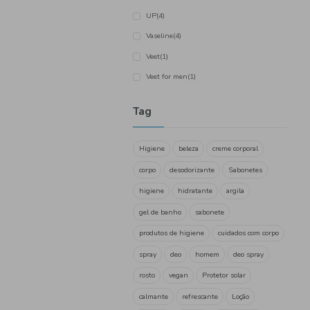
Greendet
(1)
Humbro
(2)
Ignoramus
(1)
Instituto Español
(14)
Lola
(1)
Lux
(2)
Natural Honey
(4)
Nivea
(11)
Palmolive
(4)
Sanex
(9)
Santus
(1)
Taky
(3)