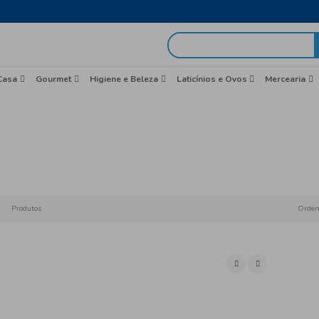
egas em 48h
idas
Brasil
Casa
Gourmet
Higiene e Beleza
Higiene
Início
Produtos