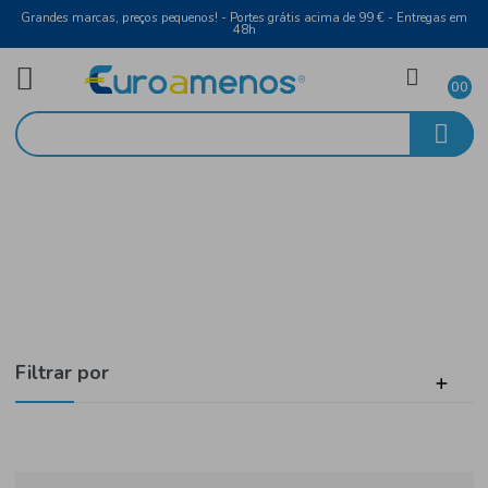
Grandes marcas, preços pequenos! - Portes grátis acima de 99 € - Entreg
48h
Laticínios e Ovos
Início
Bebidas Vegetais
Filtrar por