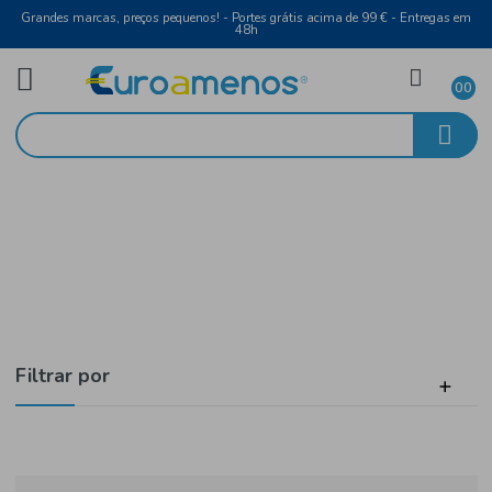
Grandes marcas, preços pequenos! - Portes grátis acima de 99 € - Entreg
48h
Mercearia
Início
Charcutaria
Filtrar por