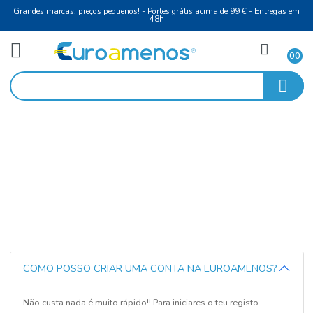
Grandes marcas, preços pequenos! - Portes grátis acima de 99 € - Entreg
48h
FAQ's
Início
FAQ's
COMO POSSO CRIAR UMA CONTA NA EUROAMENOS?