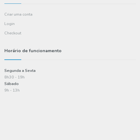
Termos e condições
Política de privacidade
Informações de pagamento
A minha conta
Criar uma conta
Login
Checkout
Horário de funcionamento
Segunda a Sexta
8h30 - 19h
Sábado