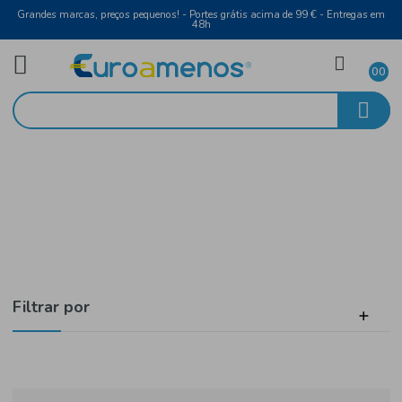
Grandes marcas, preços pequenos! - Portes grátis acima de 99 € - Entreg
48h
Laticínios e Ovos
Início
Leite
Filtrar por