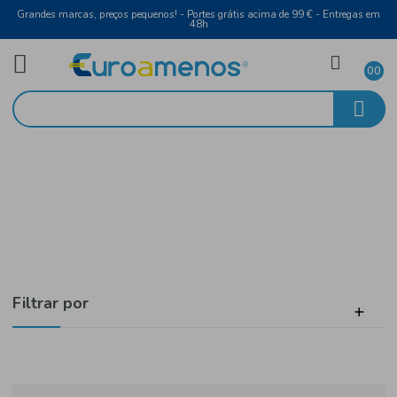
Grandes marcas, preços pequenos! - Portes grátis acima de 99 € - Entreg
48h
Higiene e Beleza
Início
Higiene Oral
Filtrar por