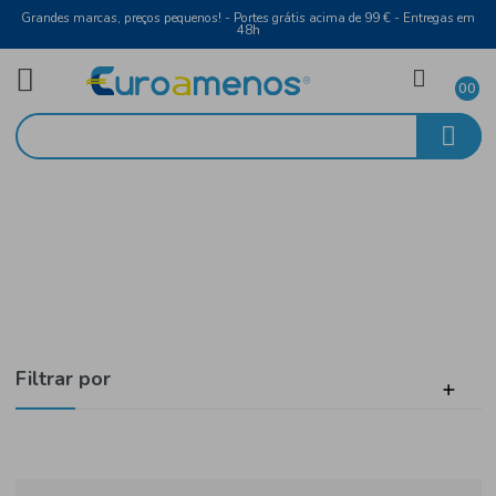
Grandes marcas, preços pequenos! - Portes grátis acima de 99 € - Entreg
48h
Bebidas
Início
Sumos e Refrigerantes
Filtrar por