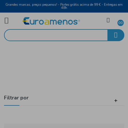
Grandes marcas, preços pequenos! - Portes grátis acima de 99 € - Entreg
48h
Bebidas
Início
Vinho de Mesa
Filtrar por