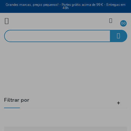
Grandes marcas, preços pequenos! - Portes grátis acima de 99 € - Entreg
48h
Mercearia
Início
Açúcar, Mel e Compotas
Filtrar por