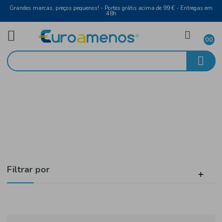
Grandes marcas, preços pequenos! - Portes grátis acima de 99 € - Entreg
48h
Higiene e Beleza
Início
Corpo
Filtrar por