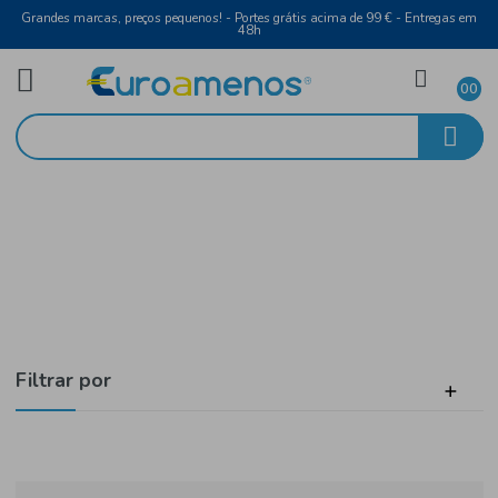
Grandes marcas, preços pequenos! - Portes grátis acima de 99 € - Entreg
48h
Laticínios e Ovos
Início
Queijos
Filtrar por