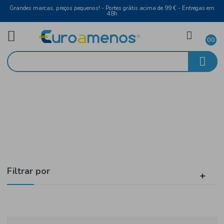
Grandes marcas, preços pequenos! - Portes grátis acima de 99 € - Entreg
48h
Animais
Início
Gato
Filtrar por