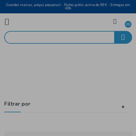
Grandes marcas, preços pequenos! - Portes grátis acima de 99 € - Entreg
48h
Laticínios e Ovos
Início
Leite
Filtrar por