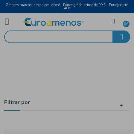
Grandes marcas, preços pequenos! - Portes grátis acima de 99 € - Entreg
48h
Mercearia
Início
Alimentação Infantil
Filtrar por