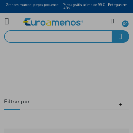
Grandes marcas, preços pequenos! - Portes grátis acima de 99 € - Entreg
48h
Brasil
Início
Alimentar
Filtrar por