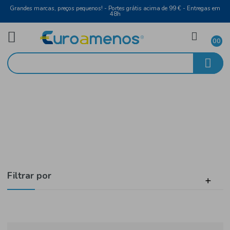
Grandes marcas, preços pequenos! - Portes grátis acima de 99 € - Entreg
48h
Brasil
Início
Higiene e Beleza
Filtrar por