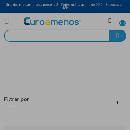
Grandes marcas, preços pequenos! - Portes grátis acima de 99 € - Entreg
48h
Saúde e Bem Estar
Início
Higiene e Beleza
Filtrar por