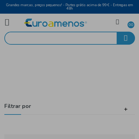
Grandes marcas, preços pequenos! - Portes grátis acima de 99 € - Entreg
48h
Bebidas
Início
Espumante e Champanhe
Filtrar por