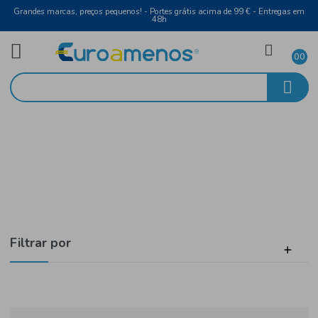
Grandes marcas, preços pequenos! - Portes grátis acima de 99 € - Entreg
48h
Saúde e Bem Estar
Início
Açúcar, Mel e Compotas
Filtrar por