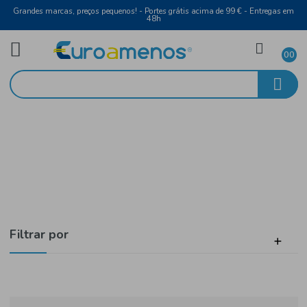
Grandes marcas, preços pequenos! - Portes grátis acima de 99 € - Entreg
48h
Brasil
Início
Bebidas
Filtrar por