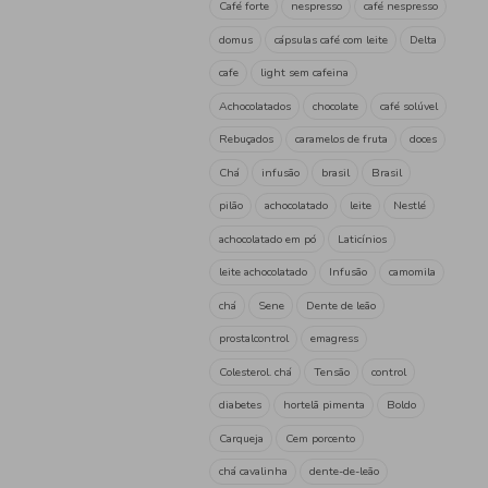
Ovomaltine
(1)
Pantagruel
(1)
Pensal
(1)
Pilão
(1)
Sical
(5)
Toddy
(1)
UP
(2)
Vivo
(1)
Tag
Cápsulas café
café ristret