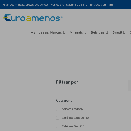
Grandes marcas, preços pequenos! - Portes grátis acima de 99 € - Entr
As nossas Marcas
Animais
Beb
Filtrar por