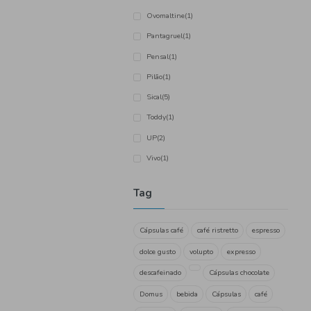
Kaffa
(1)
Lipton
(1)
Lor Expresso
(3)
Matte Leão
(1)
Mimosa
(1)
Mivita
(1)
Mokambo
(1)
MultiSpresso
(7)
Nescafé
(12)
Nesquick
(2)
Nestle
(9)
Nicola
(2)