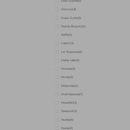
Buondi
(5)
Candycat
(1)
Cem Porcento
(34)
Cola Cao
(1)
Coviran
(4)
Delta
(30)
Dolce Gusto
(3)
Dom Duarte
(9)
Domus
(14)
Dulce Gusto
(3)
Family Biscuits
(1)