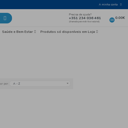
Laticínios e Ovos
Mercearia
Saúde e Bem Esta
earia
é e Achocolatados
A - Z
Ordenar por: