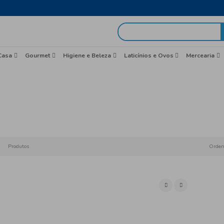
egas em 48h
idas
Brasil
Casa
Gourmet
Higiene e Beleza
Merc
Início
Chá, Caf
Produtos