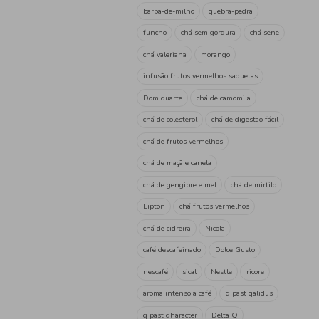
dolce gusto
volupto
e
descafeinado
Cápsula
Domus
bebida
Cápsul
Café forte
nespresso
domus
cápsulas café com 
cafe
light sem cafeina
Achocolatados
chocolate
Rebuçados
caramelos de 
Chá
infusão
brasil
pilão
achocolatado
lei
achocolatado em pó
Latic