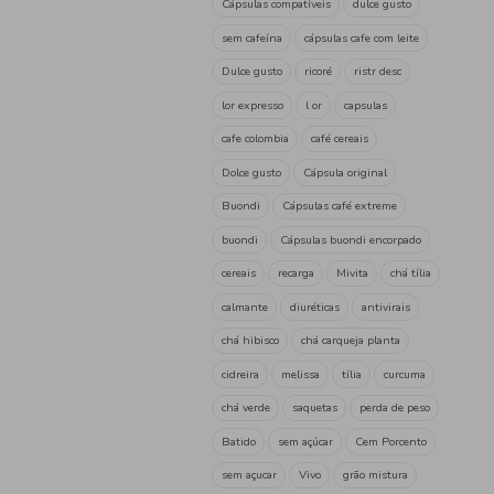
Dom duarte
chá de camo
chá de colesterol
chá de d
chá de frutos vermelhos
chá de maçã e canela
chá de gengibre e mel
ch
Lipton
chá frutos vermel
chá de cidreira
Nicola
café descafeinado
Dolce 
nescafé
sical
Nestle
aroma intenso a café
q pa
q past qharacter
Delta Q