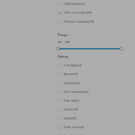
Categoria
Achocolatados
(7)
Café em Cápsula
(68)
Café em Grão
(11)
Café Moído
(11)
Chás e Infusões
(46)
Misturas Solúveis
(25)
Preço
Marca
3 Corações
(1)