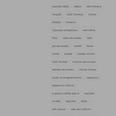
leite achocolatado
Infusã
chá
Sene
Dente de le
prostalcontrol
emagress
Colesterol. chá
Tensão
diabetes
hortelã pimenta
Carqueja
Cem porcento
chá cavalinha
dente-de-l
barba-de-milho
quebra-p
funcho
chá sem gordura
chá valeriana
morango
infusão frutos vermelhos sa