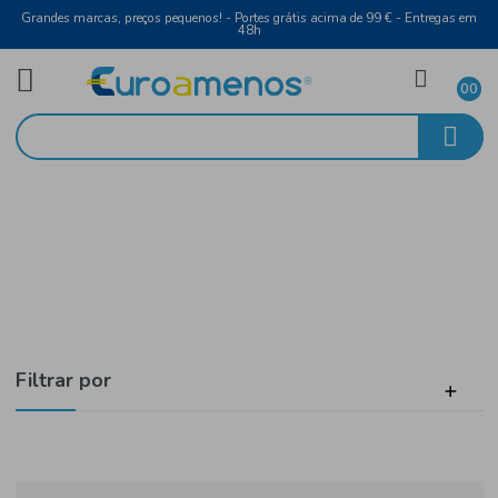
Grandes marcas, preços pequenos! - Portes grátis acima de 99 € - Entreg
48h
Higiene e Beleza
Início
Rosto
Filtrar por