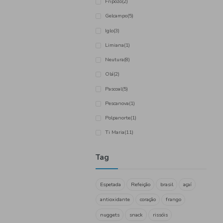
Alteza
(4)
Brasmar
(1)
Campofrio
(2)
Cart D´Or
(7)
Coviran
(2)
Dr. Oetker
(5)
Ementa Real
(1)
Fripozo
(2)
Gelcampo
(5)
Iglo
(3)
Limiana
(1)