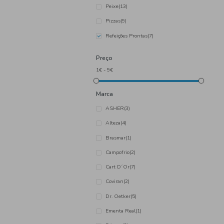
Categoria
Carne
(21)
Frutas e Legumes
(3)
Outros
(16)
Peixe
(13)
Pizzas
(9)
Refeições Prontas
(7)
Preço
Marca
ASHER
(3)