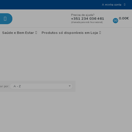
Laticínios e Ovos
Mercearia
Saúde e Bem Esta
poníveis em Loja
ongelados
A - Z
Ordenar por: