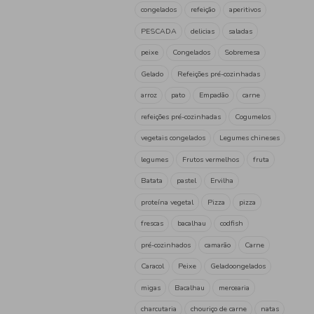
Neutura
(8)
Olá
(2)
Pascoal
(5)
Pescanova
(1)
Polpanorte
(1)
Ti Maria
(11)
Tag
Espetada
Refeição
bra
antioxidante
coração
nuggets
snack
rissói