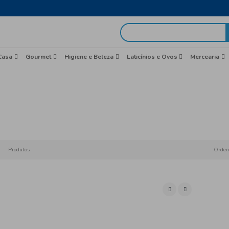
egas em 48h
idas
Brasil
Casa
Gourmet
Higiene e Beleza
Produtos só dis
Início
C
Produtos