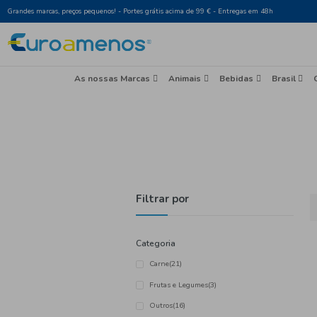
Grandes marcas, preços pequenos! - Portes grátis acima de 99 € - Entr
As nossas Marcas
Animais
Beb
Filtrar por