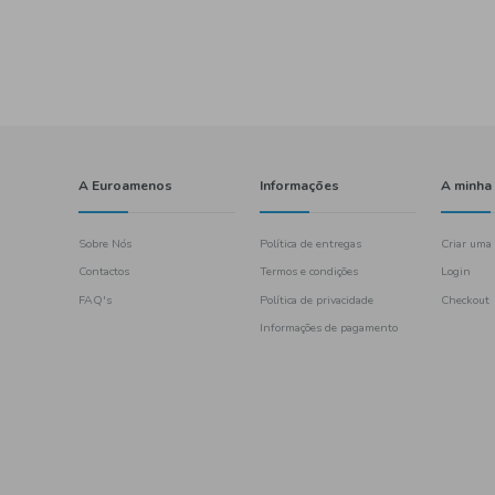
eritivos
ladas
bremesa
zinhadas
carne
Cogumelos
mes chineses
s
fruta
pizza
ish