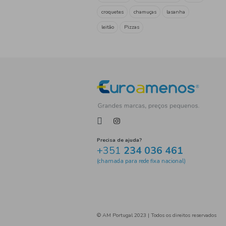
congelados
refeição
ap
PESCADA
delicias
sa
peixe
Congelados
So
Gelado
Refeições pré-co
arroz
pato
Empadão
refeições pré-cozinhadas
vegetais congelados
Legu
legumes
Frutos vermelho
Batata
pastel
Ervilha
proteína vegetal
Pizza
frescas
bacalhau
codf