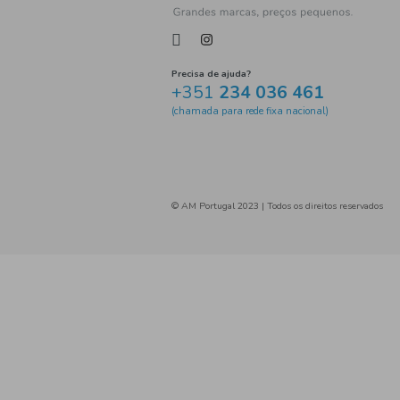
sardinha conservada tomate 
Bom Petisco
atum posta 
Escabeche de mexilhão
salada atum mexicana
Enlatados de Carne
Trevi
abertura fácil
fruta
pêssego em calda
salsich
salsichas
Conservas
m
pickles
Conservas Fruta
salsicha de frango
chili 
ravioli
molho de tomate