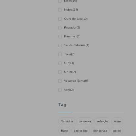
Catraio
(1)
Cofimar
(1)
Compal
(16)
Coviran
(10)
Frankfurt
(1)
Matias
(4)
Maçarico
(4)
Meps
(19)
Nobre
(24)
Ouro do Sicó
(10)
Pescador
(2)