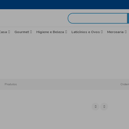
egas em 48h
idas
Brasil
Casa
Gourmet
Higiene e Beleza
Merc
Início
Produtos