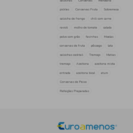
refeição pronta
pratos de
jardineira lata
almôndega
mão de vaca
feijão com ch
pratp de carne
Dobrada
Leguminosas
feijão
p
grão
Enlatados
conser
Pescador
sardinha no aze
sardinha com azeite picante
Vasco da Gama
atum em p
Vasci da Gama
sardinha
óleo picante
bacalhau com