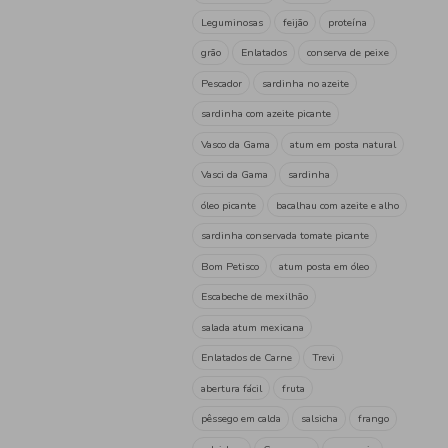
proteínas
Mercearia
a
azeitona
Entrada
águ
azeitona preta
Conservas
Refeição
Atum
Única
ananás em lata
ananás r
Meps
salada de fruta
Nobre
salsicha frankfurt
Preparados
Salsichas
salsichas de aves
refeiçõ
prato de carne
feijoada 
prato pronto
bolonhesa