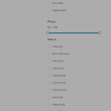
Categoria
Azeitonas, Tremoços e Pick
Carne
(29)
Fruta
(10)
Peixe
(38)
Vegetais
(49)
Preço
Marca
Alteza
(1)
Bom Petisco
(1)