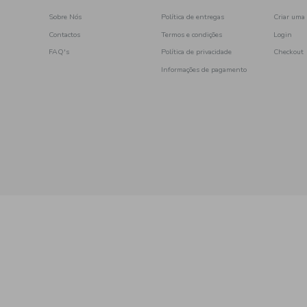
picante
em óleo
a
frango
ercearia
Sobremesa
com carne
salada