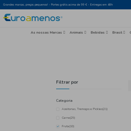
Grandes marcas, preços pequenos! - Portes grátis acima de 99 € - Entr
As nossas Marcas
Animais
Beb
Filtrar por