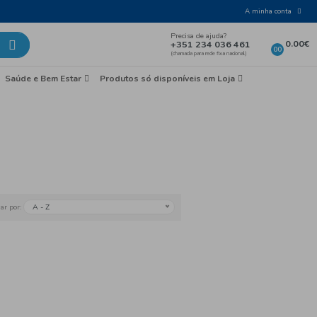
Laticínios e Ovos
Mercearia
Saúde e Bem Esta
earia
Conservas
A - Z
Ordenar por: