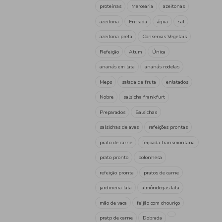
Raminez
(1)
Santa Catarina
(1)
Trevi
(2)
UP
(21)
Unica
(7)
Vasco da Gama
(6)
Vivo
(2)
Tag
Salsicha
conserva
ref
filete
azeite bio
conse