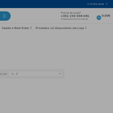
Laticínios e Ovos
Mercearia
Saúde e Bem Esta
earia
ntação Infantil
A - Z
Ordenar por: