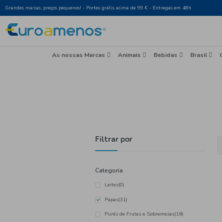
Grandes marcas, preços pequenos! - Portes grátis acima de 99 € - Entr
As nossas Marcas
Animais
Beb
Filtrar por