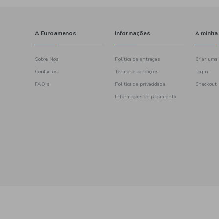
o
ianças
ntis
til
Papas
pas de fruta
 fruta
Sobremesas
asco