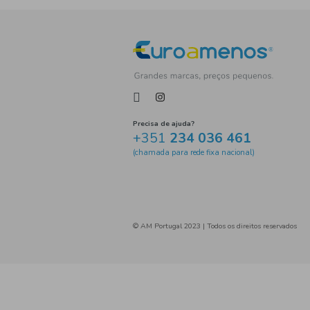
cerelac
Farinhas e Papas
Pequeno Almoço
Refeiçã
Alimentação
papas
cr
farinha láctea
papas infa
Cerelac
alimentação infan
boião
puré de fruta
pa
nestle
saquetas e puré de
cereais
mel
Frutas e 
Frutas
Sobremesas
fr
nestum