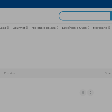
egas em 48h
idas
Brasil
Casa
Gourmet
Higiene e Beleza
Merc
Início
Alime
Produtos