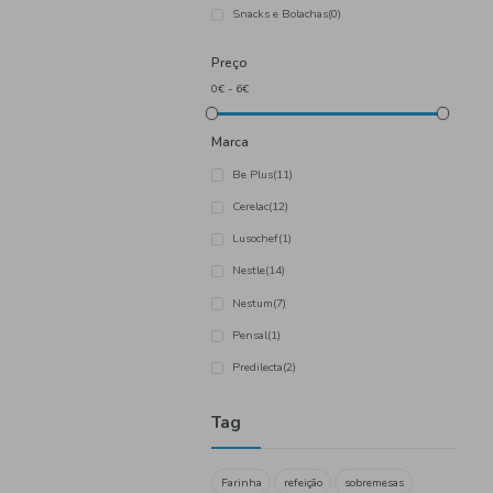
Categoria
Leites
(0)
Papas
(31)
Purés de Frutas e Sobrem
Snacks e Bolachas
(0)
Preço
Marca
Be Plus
(11)
Cerelac
(12)
Lusochef
(1)