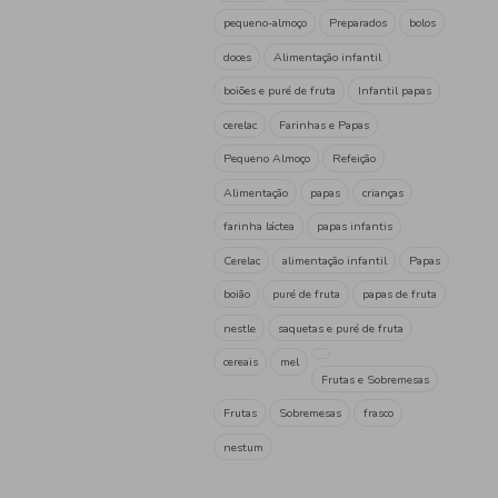
Nestle
(14)
Nestum
(7)
Pensal
(1)
Predilecta
(2)
Tag
Farinha
refeição
sobr
pequeno-almoço
Prepara
doces
Alimentação infant
boiões e puré de fruta
Inf