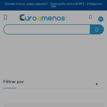
Grandes marcas, preços pequenos! - Portes grátis acima de 99 € - Entreg
48h
Laticínios e Ovos
Início
Queijos
Filtrar por