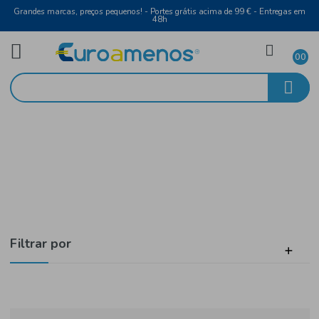
Grandes marcas, preços pequenos! - Portes grátis acima de 99 € - Entreg
48h
Produtos só disponíveis em Loja
Início
Congelados
Filtrar por