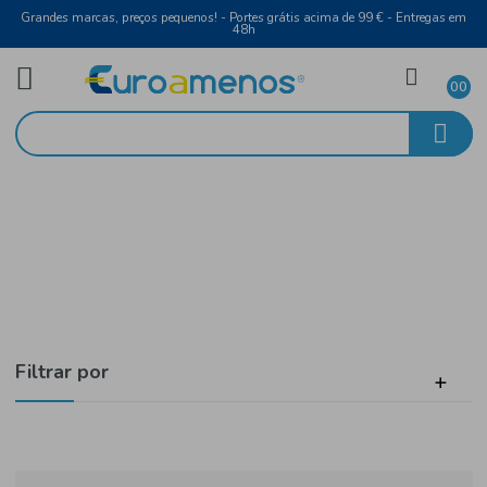
Grandes marcas, preços pequenos! - Portes grátis acima de 99 € - Entreg
48h
Mercearia
Início
Snacks e Batatas Fritas
Filtrar por