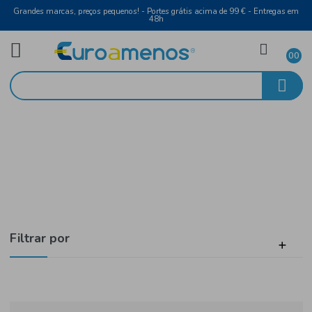
Grandes marcas, preços pequenos! - Portes grátis acima de 99 € - Entreg
48h
Produtos só disponíveis em Loja
Início
Laticínios
Filtrar por