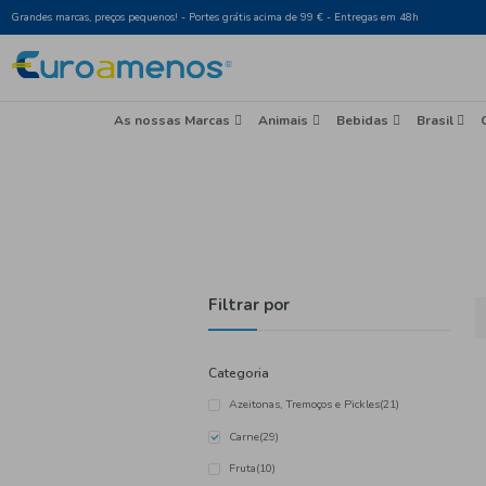
Grandes marcas, preços pequenos! - Portes grátis acima de 99 € - Entr
As nossas Marcas
Animais
Beb
Filtrar por