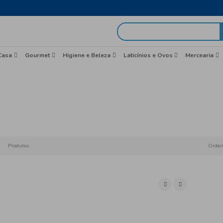
egas em 48h
idas
Brasil
Casa
Gourmet
Higiene e Beleza
Merc
Início
Produtos