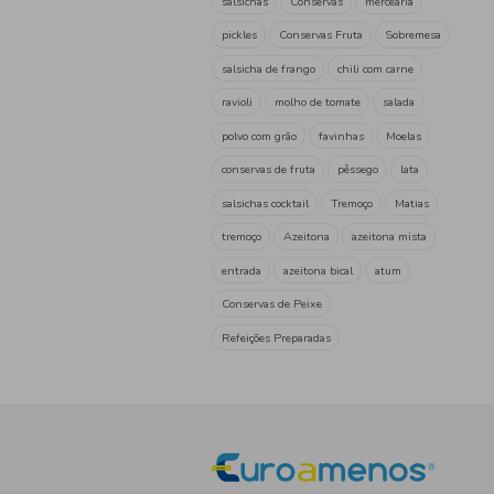
refeição pronta
pratos de
jardineira lata
almôndega
mão de vaca
feijão com ch
pratp de carne
Dobrada
Leguminosas
feijão
p
grão
Enlatados
conser
Pescador
sardinha no aze
sardinha com azeite picante
Vasco da Gama
atum em p
Vasci da Gama
sardinha
óleo picante
bacalhau com