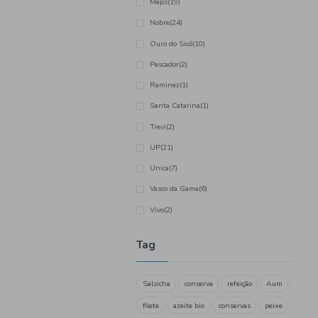
Catraio
(1)
Cofimar
(1)
Compal
(16)
Coviran
(10)
Frankfurt
(1)
Matias
(4)
Maçarico
(4)
Meps
(19)
Nobre
(24)
Ouro do Sicó
(10)
Pescador
(2)