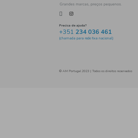
sardinha conservada tomate 
Bom Petisco
atum posta 
Escabeche de mexilhão
salada atum mexicana
Enlatados de Carne
Trevi
abertura fácil
fruta
pêssego em calda
salsich
salsichas
Conservas
m
pickles
Conservas Fruta
salsicha de frango
chili 
ravioli
molho de tomate