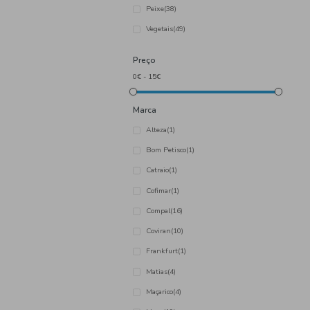
Categoria
Azeitonas, Tremoços e Pick
Carne
(29)
Fruta
(10)
Peixe
(38)
Vegetais
(49)
Preço
Marca
Alteza
(1)
Bom Petisco
(1)