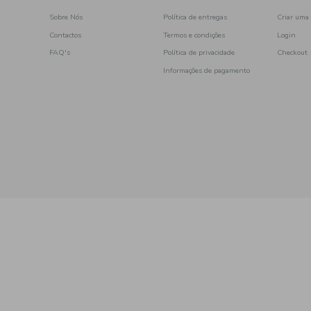
picante
em óleo
a
frango
ercearia
Sobremesa
com carne
salada