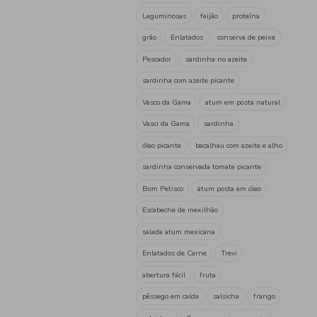
proteínas
Mercearia
a
azeitona
Entrada
águ
azeitona preta
Conservas
Refeição
Atum
Única
ananás em lata
ananás r
Meps
salada de fruta
Nobre
salsicha frankfurt
Preparados
Salsichas
salsichas de aves
refeiçõ
prato de carne
feijoada 
prato pronto
bolonhesa