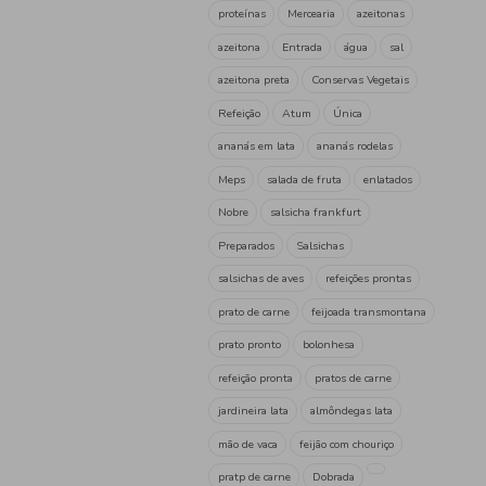
Raminez
(1)
Santa Catarina
(1)
Trevi
(2)
UP
(21)
Unica
(7)
Vasco da Gama
(6)
Vivo
(2)
Tag
Salsicha
conserva
ref
filete
azeite bio
conse