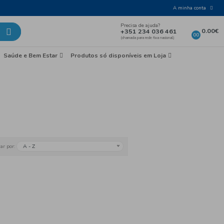
Laticínios e Ovos
Mercearia
Saúde e Bem Esta
earia
Conservas
A - Z
Ordenar por: