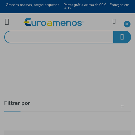
Grandes marcas, preços pequenos! - Portes grátis acima de 99 € - Entreg
48h
Higiene e Beleza
Início
Higiene Íntima
Filtrar por