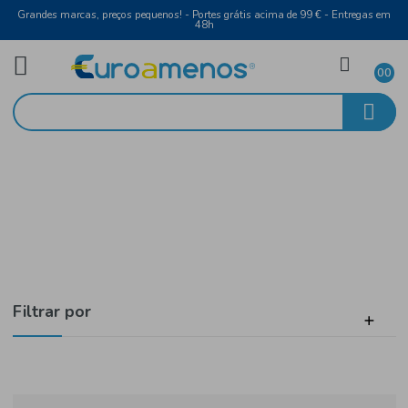
Grandes marcas, preços pequenos! - Portes grátis acima de 99 € - Entreg
48h
Mercearia
Início
Arroz, Massa, Farinha e Feijão
Filtrar por