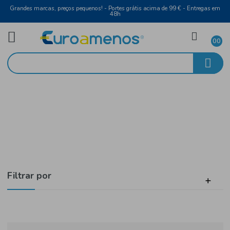
Grandes marcas, preços pequenos! - Portes grátis acima de 99 € - Entreg
48h
Mercearia
Início
Arroz, Massa, Farinha e Feijão
Filtrar por