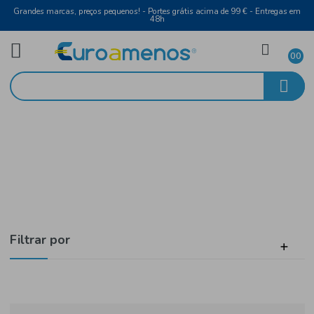
Grandes marcas, preços pequenos! - Portes grátis acima de 99 € - Entreg
48h
Brasil
Início
Alimentar
Filtrar por