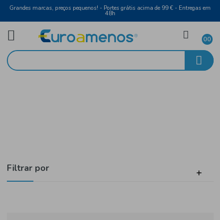
Grandes marcas, preços pequenos! - Portes grátis acima de 99 € - Entreg
48h
Alimentar
Início
Sobremesas
Filtrar por