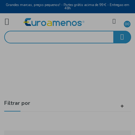
Grandes marcas, preços pequenos! - Portes grátis acima de 99 € - Entreg
48h
Alimentar
Início
Especiarias e Temperos
Filtrar por