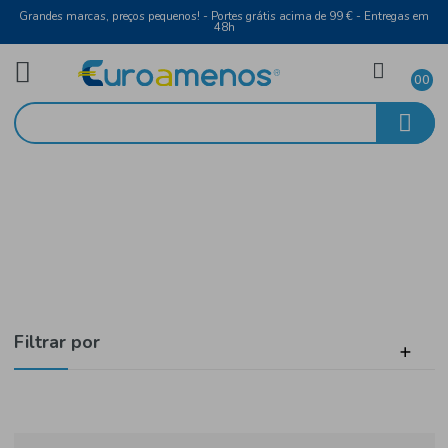
Grandes marcas, preços pequenos! - Portes grátis acima de 99 € - Entreg
48h
Água
Início
Com Gás
Filtrar por