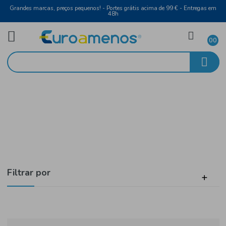
Grandes marcas, preços pequenos! - Portes grátis acima de 99 € - Entreg
48h
Cão
Início
Ração Seca
Filtrar por