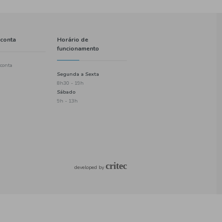
Informações
A minha conta
Política de entregas
Criar uma conta
Termos e condições
Login
Política de privacidade
Checkout
Informações de pagamento