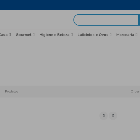
egas em 48h
idas
Brasil
Casa
Gourmet
Higiene e Beleza
San
Início
Produtos