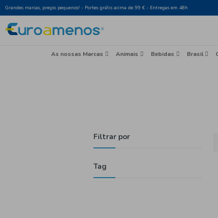
Grandes marcas, preços pequenos! - Portes grátis acima de 99 € - Entr
As nossas Marcas
Animais
Beb
Filtrar por