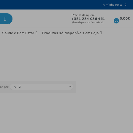
Laticínios e Ovos
Mercearia
Saúde e Bem Esta
gria
Sangria
A - Z
Ordenar por: