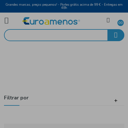
Grandes marcas, preços pequenos! - Portes grátis acima de 99 € - Entreg
48h
Bebidas
Início
Licores, Whiskies e Espirituosas
Filtrar por