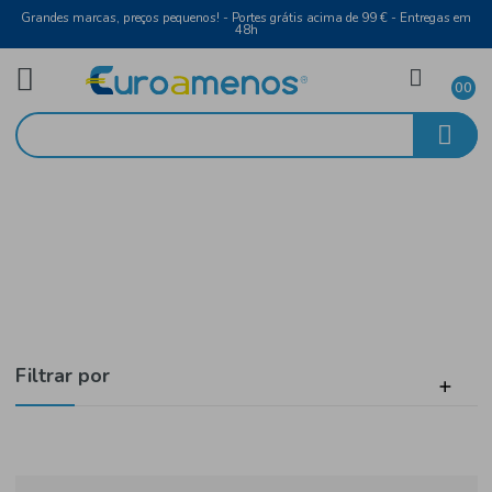
Grandes marcas, preços pequenos! - Portes grátis acima de 99 € - Entreg
48h
Vinho Tinto
Início
Douro
Filtrar por