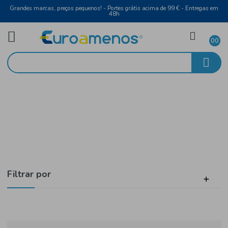
Grandes marcas, preços pequenos! - Portes grátis acima de 99 € - Entreg
48h
Vinho Rosé
Início
Setúbal
Filtrar por