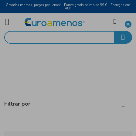
Grandes marcas, preços pequenos! - Portes grátis acima de 99 € - Entreg
48h
Vinho Rosé
Início
Setúbal
Filtrar por