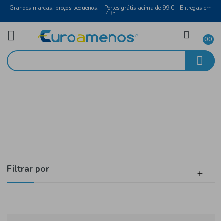
Grandes marcas, preços pequenos! - Portes grátis acima de 99 € - Entreg
48h
Vinho Branco
Início
Douro
Filtrar por